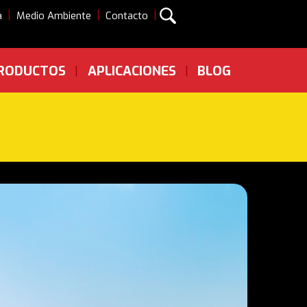
|
|
|
a
Medio Ambiente
Contacto
RODUCTOS
APLICACIONES
BLOG
|
|