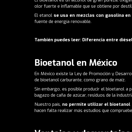
El bioetanol es un alcohol de gran pureza, oxigen
olor fuerte e inflamable que se obtiene por dest
El etanol
se usa en mezclas con gasolina en
fuente de energía renovable.
También puedes leer
:
Diferencia entre diése
Bioetanol en México
En México existe la Ley de
Promoción y Desarrol
de bioetanol carburante, como grano de maíz.
Sin embargo, es posible producir el bioetanol a 
bagazo de caña de azúcar, residuos de la industria
Nuestro país,
no permite utilizar el bioetano
hacen falta realizar más estudios que compruebe