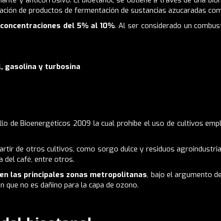
ante y anticorrosivo. El bioetanol, se obtiene a través de una bio
ilación de productos de fermentación de sustancias azucaradas com
 concentraciones del 5% al 10%
.
Al ser considerado un combus
l, gasolina y turbosina
lo de Bioenergéticos
2009 la cual prohíbe el uso de cultivos em
partir de otros cultivos, como sorgo dulce y residuos agroindustria
 del café, entre otros.
l en las principales zonas metropolitanas
, bajo el argumento d
n que no es dañino para la capa de ozono.