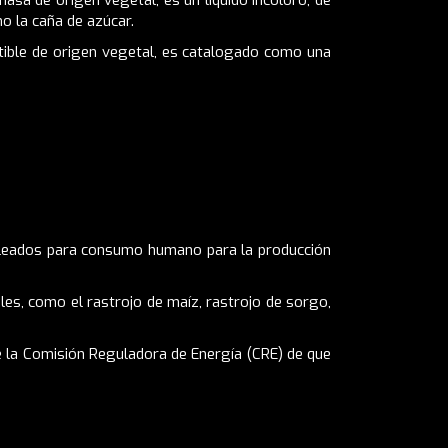
masa de origen vegetal; es un líquido incoloro, de
o la caña de azúcar.
tible de origen vegetal, es catalogado como una
pleados para consumo humano para la producción
les, como el rastrojo de maíz, rastrojo de sorgo,
e la Comisión Reguladora de Energía (
CRE
) de que