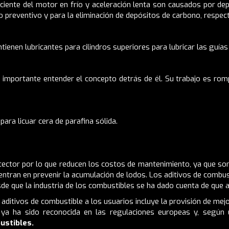
iente del motor en frío y aceleración lenta son causados ​​por de
o preventivo y para la eliminación de depósitos de carbono, respec
enen lubricantes para cilindros superiores para lubricar las guías 
s importante entender el concepto detrás de él. Su trabajo es ro
ara licuar cera de parafina sólida.
ector por lo que reducen los costos de mantenimiento, ya que so
ntran en prevenir la acumulación de lodos. Los aditivos de combus
 que la industria de los combustibles se ha dado cuenta de que al
 aditivos de combustible a los usuarios incluye la provisión de mej
s ya ha sido reconocida en las regulaciones europeas y, según
ustibles.