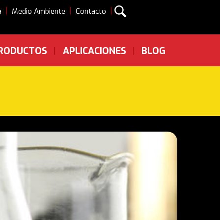
|
|
|
a
Medio Ambiente
Contacto
RODUCTOS
APLICACIONES
BLOG
|
|