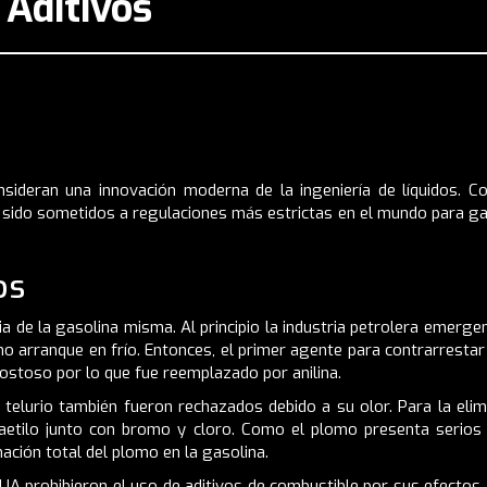
 Aditivos
onsideran una innovación moderna de la ingeniería de líquidos. 
 sido sometidos a regulaciones más estrictas en el mundo para ga
os
ria de la gasolina misma. Al principio la industria petrolera emerge
 arranque en frío. Entonces, el primer agente para contrarrestar
ostoso por lo que fue reemplazado por anilina.
el telurio también fueron rechazados debido a su olor. Para la el
etilo junto con bromo y cloro. Como el plomo presenta serios r
nación total del plomo en la gasolina.
UA prohibieron el uso de aditivos de combustible por sus efectos