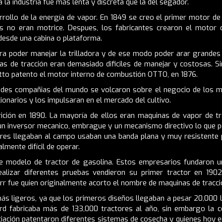
 la industria fue más lenta y discreta que la del segador.
sarrollo de la energía de vapor. En 1849 se creo el primer motor 
tas no eran motrice. Despues, los fabricantes crearon el motor
desde una cabina o plataforma.
ra poder manejar la trilladora y de ese modo poder arar grandes
as de tracción eran demasiado dificiles de manejar y costosas. 
Otto patento el motor interno de combustión OTTO, en 1876.
andes compañias del mundo se volcaron sobre el negocio de los 
onarios y los impulsaran en el mercado del cultivo.
rición en 1890. La mayoría de ellos eran maquinas de vapor de 
 un inversor mecanico, embrague y un mecanismo directivo lo que p
ores llegaban al campo usaban una banda plana y muy resistente pa
lmente difícil de operar.
te modelo de tractor de gasolina. Estos empresarios fundaron u
alizar diferentes pruebas vendieron su primer tractor en 190
rr fue quien originalmente acorto el nombre de maquinas de tracci
ás ligeros, ya que los primeros diseños llegaban a pesar 20,000 l
ord fabricaba más de 133,000 tractores al año, sin embargo la c
iación patentaron diferentes sistemas de cosecha y quienes hoy en