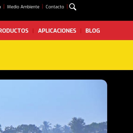
|
|
|
a
Medio Ambiente
Contacto
RODUCTOS
APLICACIONES
BLOG
|
|