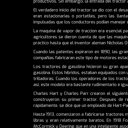
productivos. Sin embargo, la entrada del tractor a
El verdadero inicio del tractor se dio con el de
eran estacionarias o portatiles, pero las llan
impulsadas que los conductores podian manejar 
La maquina de vapor de traccion era esencial pa
agricultores se dieron cuenta de que las maquin
práctico hasta que el inventor aleman Nicholas 
Cuando las patentes expiraron en 1890, las gr
compañias fabricaran este tipo de motores estaci
Los tractores de gasolina hicieron su gran apa
gasolina. Estos híbridos, estaban equipados con
trilladoras. Cuando los operadores de los tract
asi, este modelo era bastante rudimentario e igua
Charles Hart y Charles Parr crearon el siguien
construyeron su primer tractor. Despues de re
rápidamente, se dice que un empleado de Hart-Pa
Hasta 1913, comenzaron a fabricarse tractores m
libras y eran relativamente baratos. En 1918 F
McCormick y Deering que en una inteligente asoc