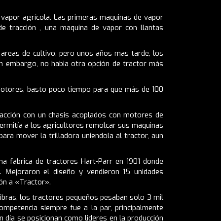
de vapor agrícola. Las primeras maquinas de vapor
 de tracción , una maquina de vapor con llantas
 areas de cultivo, pero unos años mas tarde, los
Sin embargo, no habia otra opción de tractor más
motores, basto poco tiempo para que más de 100
tracción con un chasis acoplados con motores de
ermitía a los agricultores remolcar sus maquinas
ra mover la trilladora uniendola al tractor, aun
na fabrica de tractores Hart-Parr en 1901 donde
2. Mejoraron el diseño y vendieron 15 unidades
ón a «Tractor».
ibras, los tractores pequeños pesaban solo 3 mil
ompetencia siempre fue a la par, principalmente
 día se posicionan como lideres en la producción