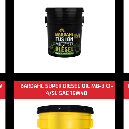
W
BARDAHL SUPER DIESEL OIL MB-3 CI-
4/SL SAE 15W40