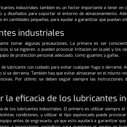
bricantes industriales también es un factor importante a tener en c
o y diseñados para soportar el entorno de almacenamiento. Adem
es en cantidades pequeñas, para ayudar a garantizar que puedan uti
ntes industriales
rtante tomar algunas precauciones. La primera es ser conscient
cos si se ingieren, o pueden provocar irritación en la piel y los o
 equipo de protección personal adecuado, como guantes y gafas.
de lubricante con cuidado para evitar cualquier fuga o derrame. Al
io si se derrama. También hay que evitar almacenar en el mismo reci
civas. Por último, se deben seguir siempre las instrucciones de
la eficacia de los lubricantes in
 de los lubricantes industriales. El primero es utilizar siempre el 
istintas condiciones, y utilizar el tipo equivocado puede provo
quipo antes de engrasarlo, ya que esto ayudará a garantizar que 
iento e inspecciones periódicos para mantener el equipo en bue