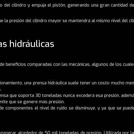
o del cilindro y empuja el pistón, generando una gran cantidad de
ue la presión del cilindro mayor se mantendrá al mismo nivel del ci
as hidráulicas
 de beneficios comparadas con las mecánicas, algunos de los cuales
cionamiento, una prensa hidráulica suele tener un costo mucho me
.
rensa que soporta 30 toneladas nunca excederá esa presión, adem
rmite que se genere más presión.
 componentes el nivel de ruido se disminuye, y ya que se puede c
generar alrededor de 50 mil toneladas de presión. Utilizada por 