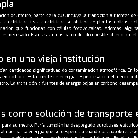
mpia
ión del metro, parte de la cual incluye la transición a fuentes de 
a electricidad. Esta electricidad se obtiene de plantas eólicas, 
nación que funcionan con células fotovoltaicas. Además, algu
ndo es necesario. Estos sistemas han reducido considerablemente e
 en una vieja institución
an cantidades significativas de contaminación atmosférica. En l
s en carbono. Esta fuente de energía respetuosa con el medio ambi
tro. La transición a fuentes de energía bajas en carbono desempeñ
os como solución de transporte 
o para su metro, París también ha desplegado autobuses eléctrico
y almacenar la energía que se desperdicia cuando los autobuses s
dad. También son más silenciosos que los autobuses diésel tradic