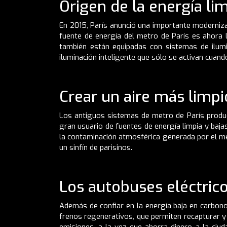
Origen de la energía li
En 2015, París anunció una importante modernizac
fuente de energía del metro de París es ahora l
también están equipadas con sistemas de ilumi
iluminación inteligente que sólo se activan cua
Crear un aire más limpio
Los antiguos sistemas de metro de París producí
gran usuario de fuentes de energía limpia y baja
la contaminación atmosférica generada por el me
un sinfín de parisinos.
Los autobuses eléctric
Además de confiar en la energía baja en carbon
frenos regenerativos, que permiten recapturar 
emisiones, a la vez que ahorra dinero a la ciu