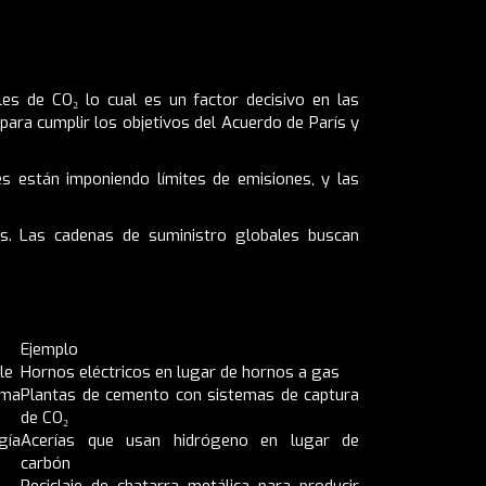
es de CO₂ lo cual es un factor decisivo en las
ara cumplir los objetivos del Acuerdo de París y
s están imponiendo límites de emisiones, y las
s. Las cadenas de suministro globales buscan
Ejemplo
le
Hornos eléctricos en lugar de hornos a gas
rma
Plantas de cemento con sistemas de captura
de CO₂
gía
Acerías que usan hidrógeno en lugar de
carbón
Reciclaje de chatarra metálica para producir