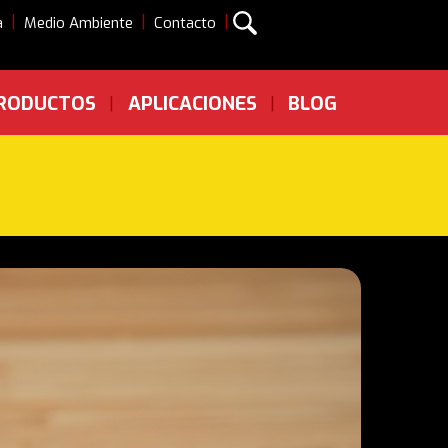
|
|
|
a
Medio Ambiente
Contacto
RODUCTOS
APLICACIONES
BLOG
|
|