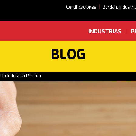
|
Certificaciones
Bardahl Industri
INDUSTRIAS
P
|
BLOG
 la Industria Pesada