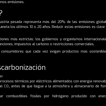
enos emisiones.
?
industria pesada representa más del 20% de las emisiones global
neta los últimos 10 o 20 años. Reducir estas emisiones es clave p
ciones más estrictas; los gobiernos y organismos internacionale
ciones, impuestos al carbono o restricciones comerciales.
y consumidores que cada vez exigen productos más sostenible
scarbonización
ón
 procesos térmicos por eléctricos alimentados con energía renovab
el CO₂ antes de que llegue a la atmósfera y almacenarlo de fo
ar combustibles fósiles por hidrógeno producido con ener
e