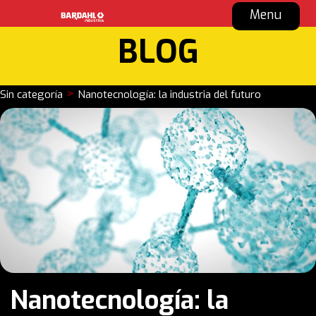
Menu
BLOG
>
Sin categoría
Nanotecnología: la industria del futuro
Nanotecnología: la