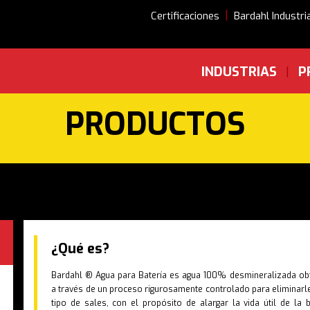
|
Certificaciones
Bardahl Industri
INDUSTRIAS
P
|
PRODUCTOS
¿Qué es?
Bardahl ® Agua para Batería es agua 100% desmineralizada ob
a través de un proceso rigurosamente controlado para eliminarl
tipo de sales, con el propósito de alargar la vida útil de la b