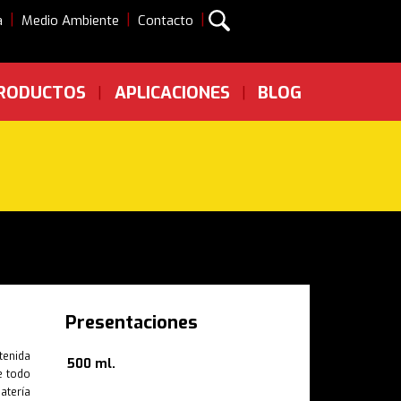
|
|
|
a
Medio Ambiente
Contacto
RODUCTOS
APLICACIONES
BLOG
|
|
Presentaciones
tenida
500 ml.
e todo
atería