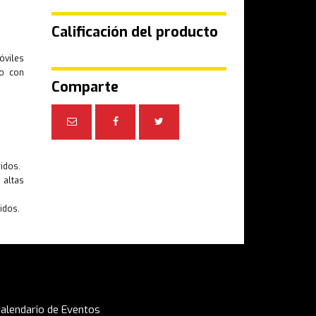
Calificación del producto
viles
to con
Comparte
ridos.
 altas
idos.
alendario de Eventos