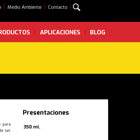
|
|
|
a
Medio Ambiente
Contacto
RODUCTOS
APLICACIONES
BLOG
|
|
Presentaciones
o para
350 ml.
te ser