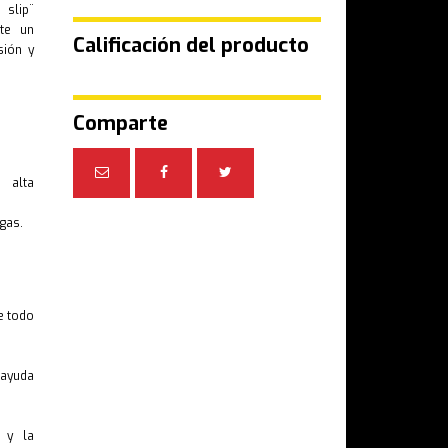
 slip¨
te un
Calificación del producto
sión y
Comparte
 alta
gas.
e todo
 ayuda
s y la