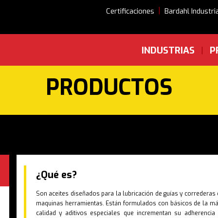
|
Certificaciones
Bardahl Industri
INDUSTRIAS
P
|
PRODUCTOS
¿Qué es?
Son aceites diseñados para la lubricación de guías y correderas 
maquinas herramientas. Están formulados con básicos de la má
calidad y aditivos especiales que incrementan su adherencia