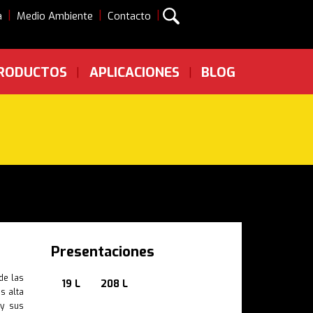
|
|
|
a
Medio Ambiente
Contacto
RODUCTOS
APLICACIONES
BLOG
|
|
Presentaciones
de las
19 L
208 L
s alta
 y sus