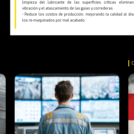
limpieza del lubricante de las superficies críticas elimina
vibración y el atascamiento de las guías y correderas.
• Reduce los costos de producción, mejorando la calidad al dis
los re-maquinados por mal acabado.
C