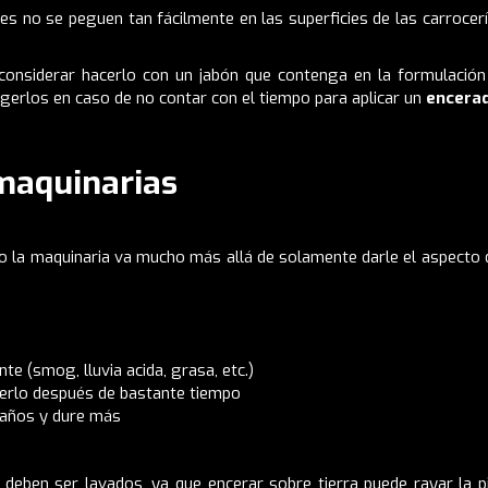
s no se peguen tan fácilmente en las superficies de las carrocer
onsiderar hacerlo con un jabón que contenga en la formulación 
egerlos en caso de no contar con el tiempo para aplicar un
encerad
 maquinarias
as o la maquinaria va mucho más allá de solamente darle el aspecto
e (smog, lluvia acida, grasa, etc.)
acerlo después de bastante tiempo
 daños y dure más
ro deben ser lavados, ya que encerar sobre tierra puede rayar la