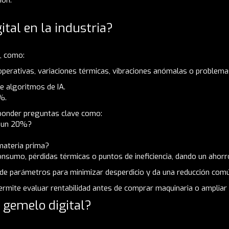
ital en la industria?
s, como:
perativas, variaciones térmicas, vibraciones anómalas o problemas
e algoritmos de IA.
%.
sponder preguntas clave como:
n un 20%?
materia prima?
consumo, pérdidas térmicas o puntos de ineficiencia, dando un aho
 de parámetros para minimizar desperdicio y da una reducción co
rmite evaluar rentabilidad antes de comprar maquinaria o ampliar 
 gemelo digital?