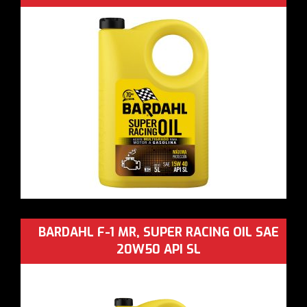
BARDAHL F-1 MR, SUPER RACING OIL SAE
20W50 API SL