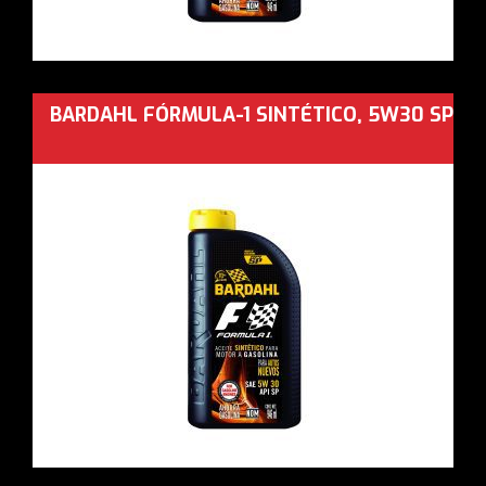
BARDAHL FÓRMULA-1 SINTÉTICO, 5W30 SP