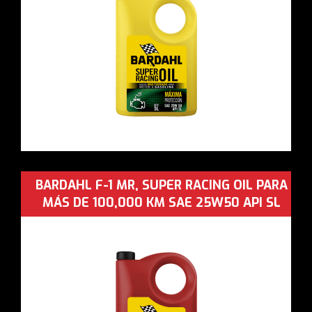
BARDAHL F-1 MR, SUPER RACING OIL PARA
MÁS DE 100,000 KM SAE 25W50 API SL