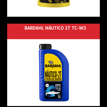
BARDAHL NÁUTICO 2T TC-W3