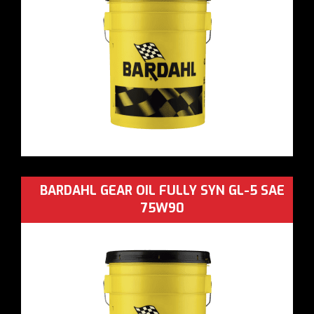
BARDAHL GEAR OIL FULLY SYN GL-5 SAE
75W90