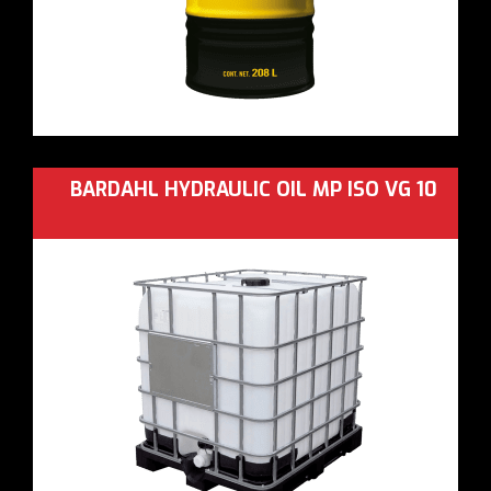
BARDAHL HYDRAULIC OIL MP ISO VG 10