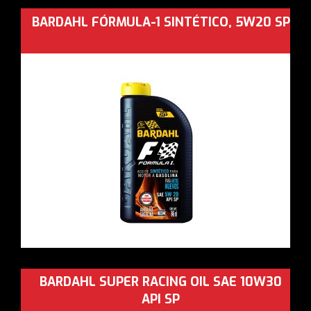
BARDAHL FÓRMULA-1 SINTÉTICO, 5W20 SP
BARDAHL SUPER RACING OIL SAE 10W30
API SP