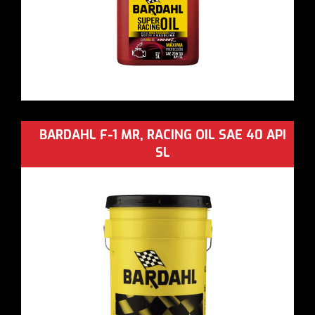
BARDAHL F-1 MR, RACING OIL SAE 40 API
SL