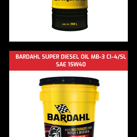
BARDAHL SUPER DIESEL OIL MB-3 CI-4/SL
SAE 15W40