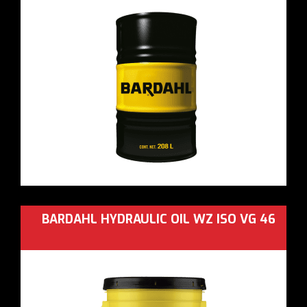
BARDAHL HYDRAULIC OIL WZ ISO VG 46