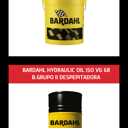
BARDAHL HYDRAULIC OIL ISO VG 68
B.GRUPO II DESPEPITADORA