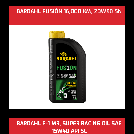
BARDAHL FUSIÓN 16,000 KM, 20W50 SN
BARDAHL F-1 MR, SUPER RACING OIL SAE
15W40 API SL