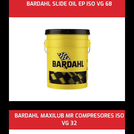
BARDAHL SLIDE OIL EP ISO VG 68
BARDAHL MAXILUB MR COMPRESORES ISO
VG 32