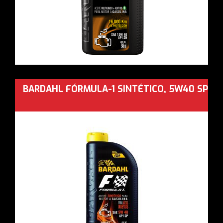
BARDAHL FÓRMULA-1 SINTÉTICO, 5W40 SP